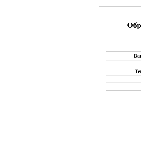
Oбp
Ваш
Те